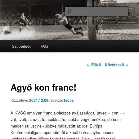
Kere
Zongoracipelő
Fő menü
Szuperfeed
FAQ
Tovább az elsődleges tartalomra
Tovább a másodlagos tartalomra
Bejegyzés navigáció
←
Előző
Következő
→
Agyő kon franc!
Közzétéve
2021.12.09.
Szerző:
taccs
A KVSC amolyan francia-olaszos nyájassággal (avec = con = -
val, -vel), azaz a francokkal/francokba vagy fenékbe, de nem
minden stílust nélkülözve búcsúzott az idei Európa
Konferencialiga csoportkörétől a korábban annyira necces
Jablonec elleni főlegvári győzelemmel. Adieu, conférence! –