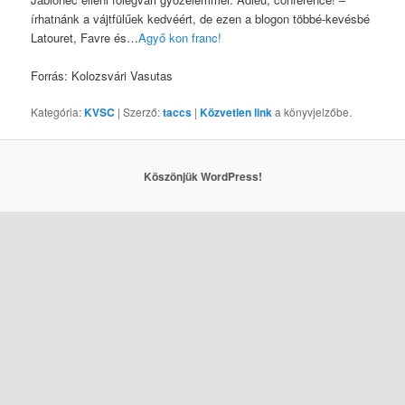
írhatnánk a vájtfülűek kedvéért, de ezen a blogon többé-kevésbé
Latouret, Favre és…
Agyő kon franc!
Forrás: Kolozsvári Vasutas
Kategória:
KVSC
| Szerző:
taccs
|
Közvetlen link
a könyvjelzőbe.
Köszönjük WordPress!