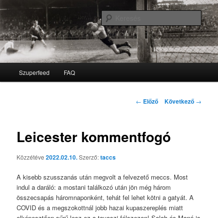
Kere
Zongoracipelő
Fő menü
Szuperfeed
FAQ
Tovább az elsődleges tartalomra
Tovább a másodlagos tartalomra
Bejegyzés navigáció
←
Előző
Következő
→
Leicester kommentfogó
Közzétéve
2022.02.10.
Szerző:
taccs
A kisebb szusszanás után megvolt a felvezető meccs. Most
indul a daráló: a mostani találkozó után jön még három
összecsapás háromnaponként, tehát fel lehet kötni a gatyát. A
COVID és a megszokottnál jobb hazai kupaszereplés miatt
elképesztően sűrű lesz ez a tavaszi félszezon! Salah és Mané is